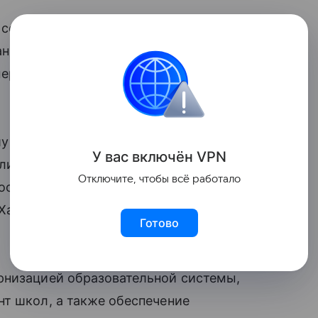
 составляли ₽2,98 млн на человека,
ианный прирост расходов на образование
мерном увеличении в различных
у населения за 2024 год наблюдались
У вас включ
ён
V
P
N
линской области и Санкт-Петербурге
Отключите, чтобы всё работало
соответственно. В десятку регионов
Ханты-Мансийский автономный округ,
Готово
рнизацией образовательной системы,
т школ, а также обеспечение