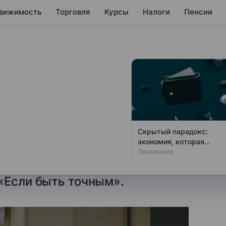
вижимость
Торговля
Курсы
Налоги
Пенсии
ание в российских
увеличились на
Скрытый парадокс:
экономия, которая
ние на душу населения
разоряет россиян
Эксклюзив
е десять лет, следует
«Если быть точным».