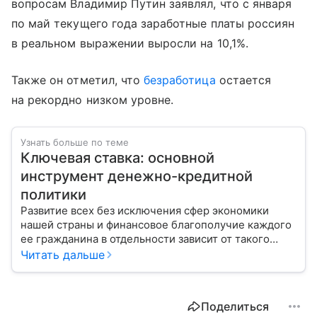
вопросам Владимир Путин заявлял, что с января
по май текущего года заработные платы россиян
в реальном выражении выросли на 10,1%.
Также он отметил, что
безработица
остается
на рекордно низком уровне.
Узнать больше по теме
Ключевая ставка: основной
инструмент денежно-кредитной
политики
Развитие всех без исключения сфер экономики
нашей страны и финансовое благополучие каждого
ее гражданина в отдельности зависит от такого
показателя, как ключевая ставка. От чего зависит
Читать дальше
ее размер, расскажем в материале с помощью
эксперта.
Поделиться