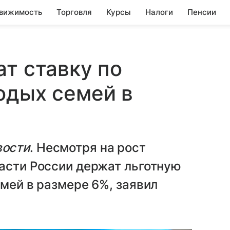
вижимость
Торговля
Курсы
Налоги
Пенсии
ат ставку по
одых семей в
вости
. Несмотря на рост
асти России держат льготную
емей в размере 6%, заявил