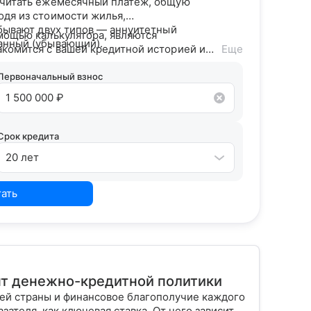
считать ежемесячный платёж, общую
одя из стоимости жилья,
 бывают двух типов — аннуитетный
мощью калькулятора, являются
анный (убывающий).
акомится с вашей кредитной историей и
Еще
дитного потенциала предложит точные
Первоначальный взнос
Срок кредита
20 лет
тать
нт денежно-кредитной политики
шей страны и финансовое благополучие каждого
зателя, как ключевая ставка. От чего зависит