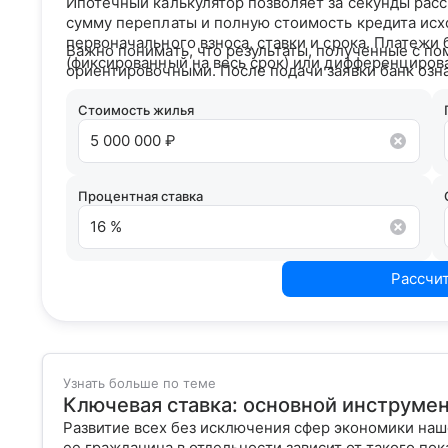
Ипотечный калькулятор позволяет за секунды рас
сумму переплаты и полную стоимость кредита исх
первоначального взноса, ставки и срока. Платежи
Важно понимать, что результаты, полученные с по
(фиксированный на весь срок) или дифференциров
ориентировочными. После подачи заявки банк озн
кредитным рейтингом и на основании вашего кре
условия сотрудничества.
Стоимость жилья
Процентная ставка
Рассчи
Узнать больше по теме
Ключевая ставка: основной инструме
Развитие всех без исключения сфер экономики на
ее гражданина в отдельности зависит от такого пока