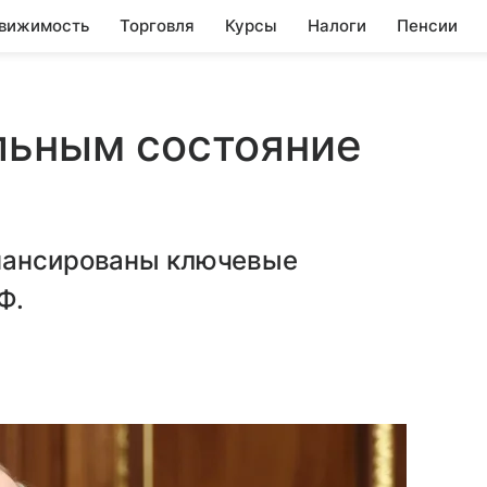
вижимость
Торговля
Курсы
Налоги
Пенсии
льным состояние
и
инансированы ключевые
Ф.