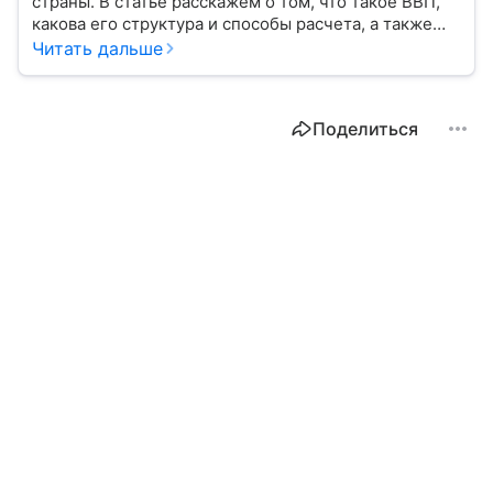
страны. В статье расскажем о том, что такое ВВП,
какова его структура и способы расчета, а также
приведем прогноз эксперта о росте валового
Читать дальше
внутреннего продукта в России в 2026 году.
Поделиться