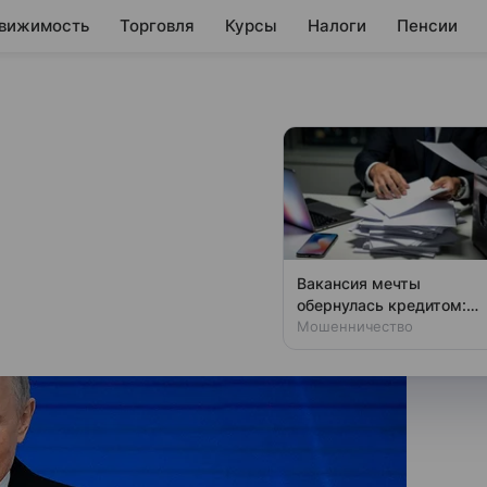
вижимость
Торговля
Курсы
Налоги
Пенсии
ики дает надежду
рупнейших держав
сла выше мировой.
Вакансия мечты
обернулась кредитом:
новая уловка аферистов
Мошенничество