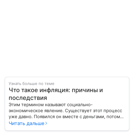
Узнать больше по теме
Что такое инфляция: причины и
последствия
Этим термином называют социально-
экономическое явление. Существует этот процесс
уже давно. Появился он вместе с деньгами, потому
что эти составляющие неразрывно связаны друг с
Читать дальше
другом.