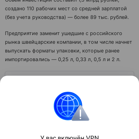
создано 110 рабочих мест со средней зарплатой
(без учета руководства) — более 89 тыс. рублей.
Предприятие заменит ушедшие с российского
рынка швейцарские компании, в том числе начнет
выпускать форматы упаковки, которые ранее
импортировались — 0,25 л, 0,33 л, 0,5 л и 2 л.
Узнать больше по теме
Инвестиции: как быстро и надежно
приумножить свои накопления
Просто и емко расскажем об инвестициях для
новичков и перечислим их основные ошибки.
Читать дальше
Поделиться
У вас включ
ён
V
P
N