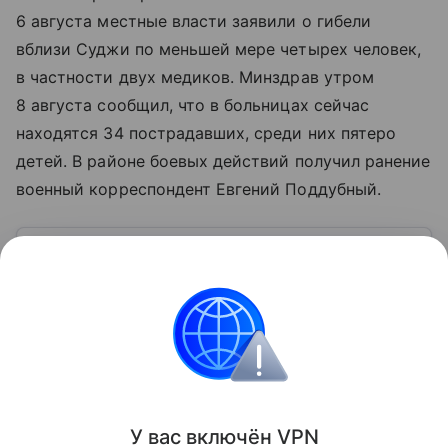
6 августа местные власти заявили о гибели
вблизи Суджи по меньшей мере четырех человек,
в частности двух медиков. Минздрав утром
8 августа сообщил, что в больницах сейчас
находятся 34 пострадавших, среди них пятеро
детей. В районе боевых действий получил ранение
военный корреспондент Евгений Поддубный.
Узнать больше по теме
Доход: 5 основных видов
Рассказываем, что такое доход, какие бывают виды
и источники поступлений, а также какие активы
нельзя отнести к доходам.
Читать дальше
Поделиться
У вас включ
ён
V
P
N