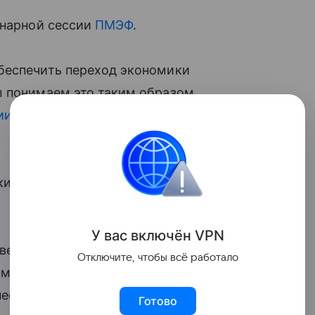
енарной сессии
ПМЭФ
.
беспечить переход экономики
ы понимаем это таким образом,
ии
и низкой
безработицы
», —
ий форум проходит в Санкт-Петербурге
У вас включ
ён
V
P
N
тветственный секретарь Оргкомитета
Отключите, чтобы всё работало
момент, когда мировая экономика
необходимости ускоренной
Готово