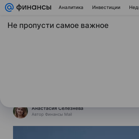
Аналитика
Инвестиции
Нед
Не пропусти самое важное
20 июня 2025
Финансы Mail
Путин назвал важне
Переход экономики России на сб
с умеренной инфляцией и низкой 
важнейшей задачей 2025 года, за
Владимир Путин.
Анастасия Селезнева
Автор Финансы Mail