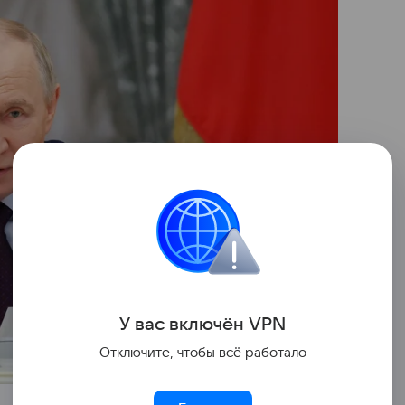
У вас включ
ён
V
P
N
Отключите, чтобы всё работало