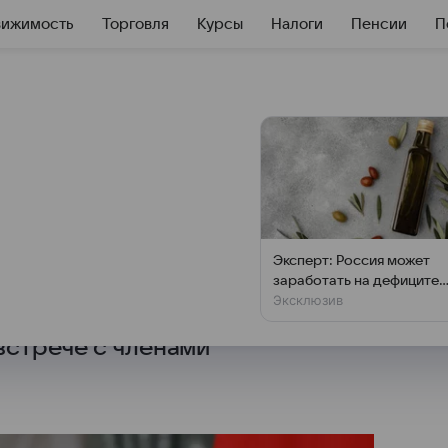
вижимость
Торговля
Курсы
Налоги
Пенсии
П
шно балансирует
вительству России удается
Эксперт: Россия может
ный бюджет, обеспечивая таким
заработать на дефиците
Эксклюзив
оливкового масла
 системы. Это отметил
встрече с членами