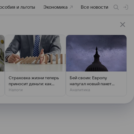
особия и льготы
Экономика
Все новости
Страховка жизни теперь
Бей своих: Европу
приносит деньги: как
напугал новый пакет
Налоги
Аналитика
получить вычет
«адских санкций» США