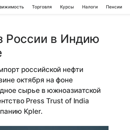
вижимость
Торговля
Курсы
Налоги
Пенсии
из России в Индию
е
порт российской нефти
вине октября на фоне
одное сырье в южноазиатской
тство Press Trust of India
панию Kpler.