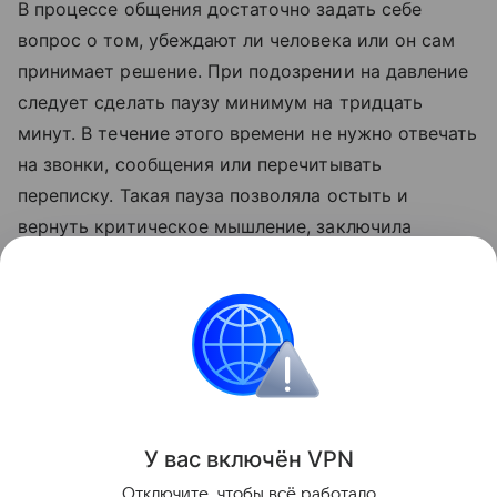
В процессе общения достаточно задать себе
вопрос о том, убеждают ли человека или он сам
принимает решение. При подозрении на давление
следует сделать паузу минимум на тридцать
минут. В течение этого времени не нужно отвечать
на звонки, сообщения или перечитывать
переписку. Такая пауза позволяла остыть и
вернуть критическое мышление, заключила
Ликунова.
«Данная информация носит исключительно
информационный (ознакомительный) характер и
не является индивидуальной инвестиционной
рекомендацией»
У вас включ
ён
V
P
N
Поделиться
Отключите, чтобы всё работало