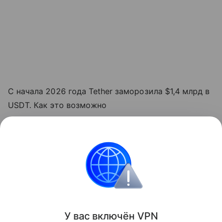
С начала 2026 года Tether заморозила $1,4 млрд в
USDT. Как это возможно
Узнать больше по теме
Что такое криптовалюта
В статье выясним, что такое криптовалюта, для чего
она нужна, как ее можно купить, хранить
и использовать.
Читать дальше
У вас включ
ён
V
P
N