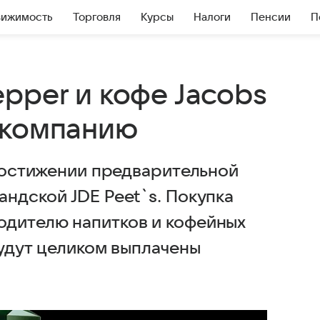
вижимость
Торговля
Курсы
Налоги
Пенсии
П
pper и кофе Jacobs
 компанию
 достижении предварительной
ндской JDE Peet`s. Покупка
одителю напитков и кофейных
будут целиком выплачены