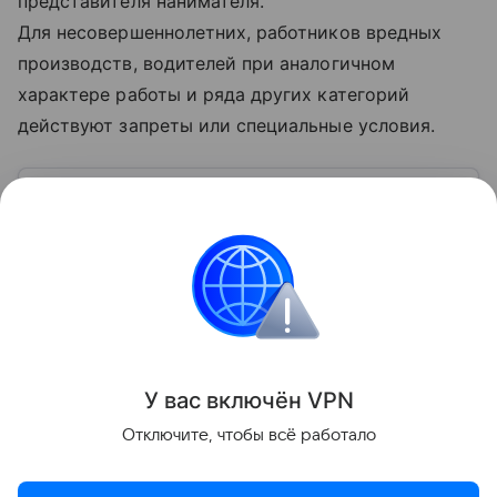
представителя нанимателя.
Для несовершеннолетних, работников вредных
производств, водителей при аналогичном
характере работы и ряда других категорий
действуют запреты или специальные условия.
Узнать больше по теме
Доход: 5 основных видов
Рассказываем, что такое доход, какие бывают виды
и источники поступлений, а также какие активы
нельзя отнести к доходам.
Читать дальше
Поделиться
У вас включ
ён
V
P
N
Отключите, чтобы всё работало