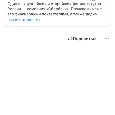
Один из крупнейших и старейших фининститутов
России — компания «Сбербанк». Познакомимся с
его финансовыми показателями, а также дадим
прогноз эксперта о стоимости акций в 2026 году.
Читать дальше
Поделиться