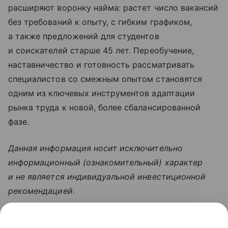
расширяют воронку найма: растет число вакансий
без требований к опыту, с гибким графиком,
а также предложений для студентов
и соискателей старше 45 лет. Переобучение,
наставничество и готовность рассматривать
специалистов со смежным опытом становятся
одним из ключевых инструментов адаптации
рынка труда к новой, более сбалансированной
фазе.
Данная информация носит исключительно
информационный (ознакомительный) характер
и не является индивидуальной инвестиционной
рекомендацией.
Узнать больше по теме