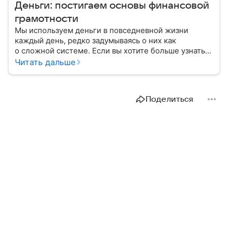
Деньги: постигаем основы финансовой
грамотности
Мы используем деньги в повседневной жизни
каждый день, редко задумываясь о них как
о сложной системе. Если вы хотите больше узнать
об этом финансовом инструменте и его функциях,
Читать дальше
читайте наш материал.
Поделиться