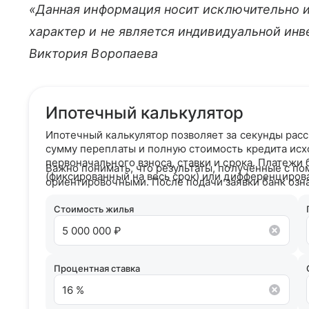
«Данная информация носит исключительно 
характер и не является индивидуальной ин
Виктория Воропаева
Ипотечный калькулятор
Ипотечный калькулятор позволяет за секунды рас
сумму переплаты и полную стоимость кредита исх
первоначального взноса, ставки и срока. Платежи
Важно понимать, что результаты, полученные с по
(фиксированный на весь срок) или дифференциров
ориентировочными. После подачи заявки банк озн
кредитным рейтингом и на основании вашего кре
условия сотрудничества.
Стоимость жилья
Процентная ставка