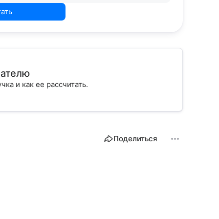
тать
мателю
учка и как ее рассчитать.
Поделиться