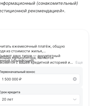
информационный (ознакомительный)
вестиционной рекомендацией».
считать ежемесячный платёж, общую
одя из стоимости жилья,
 бывают двух типов — аннуитетный
мощью калькулятора, являются
анный (убывающий).
акомится с вашей кредитной историей и
Еще
дитного потенциала предложит точные
Первоначальный взнос
Срок кредита
20 лет