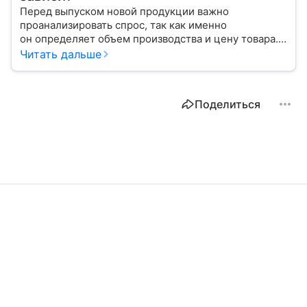
Перед выпуском новой продукции важно
проанализировать спрос, так как именно
он определяет объем производства и цену товара.
С помощью эксперта расскажем, как рассчитать
Читать дальше
востребованность изделия на рынке.
Поделиться