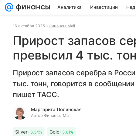
Аналитика
Инвестиции
Нед
16 октября 2025
Финансы Mail
Прирост запасов се
превысил 4 тыс. тон
Прирост запасов серебра в Росси
тыс. тонн, говорится в сообщени
пишет ТАСС.
Маргарита Полянская
Автор Финансы Mail
Silver
Gold
+6.34%
+3.61%