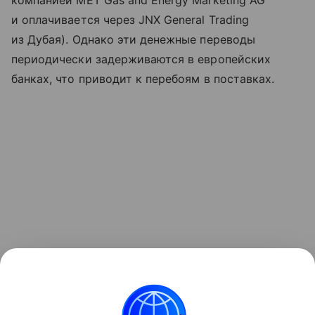
компанией MET Gas and Energy Marketing AG
и оплачивается через JNX General Trading
из Дубая). Однако эти денежные переводы
периодически задерживаются в европейских
банках, что приводит к перебоям в поставках.