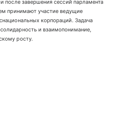
ли после завершения сессий парламента
нем принимают участие ведущие
нснациональных корпораций. Задача
 солидарность и взаимопонимание,
скому росту.