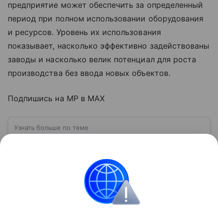
предприятие может обеспечить за определенный
период при полном использовании оборудования
и ресурсов. Уровень их использования
показывает, насколько эффективно задействованы
заводы и насколько велик потенциал для роста
производства без ввода новых объектов.
Подпишись на MP в MAX
Узнать больше по теме
Малый бизнес: инструкция по
открытию в 2026 году
В статье расскажем о преимуществах и недостатках
малого бизнеса, доступных мерах поддержки, а
также о перспективных отраслях в 2026 году.
Читать дальше