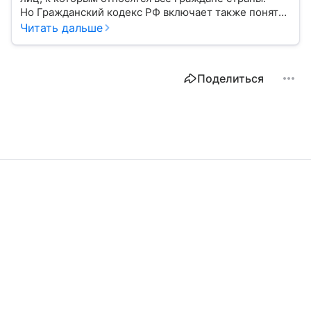
Но Гражданский кодекс РФ включает также понятие
«юридическое лицо». Расскажем о регистрации
Читать дальше
и управлении работой организации.
Поделиться