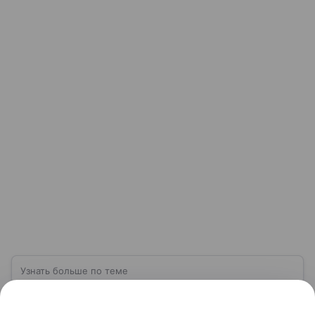
Узнать больше по теме
Деньги: постигаем основы финансовой
грамотности