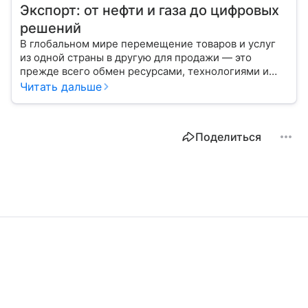
Экспорт: от нефти и газа до цифровых
решений
В глобальном мире перемещение товаров и услуг
из одной страны в другую для продажи — это
прежде всего обмен ресурсами, технологиями и
культурой. В статье разберем, как работает экспорт
Читать дальше
и чем он отличается от импорта.
Поделиться