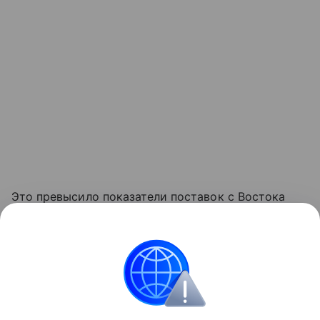
Это превысило показатели поставок с Востока
(российский газ, поставки газа Украины, а также
отбор европейскими компаниями своего газа
из ПХГ Украины) (10,5%). Поставки газа
из Северной Африки составили 9,4%,
из Великобритании — 3,6%.