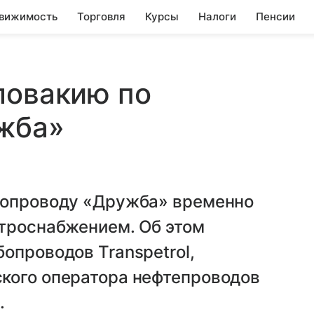
вижимость
Торговля
Курсы
Налоги
Пенсии
ловакию по
жба»
бопроводу «Дружба» временно
ктроснабжением. Об этом
опроводов Transpetrol,
кого оператора нефтепроводов
.