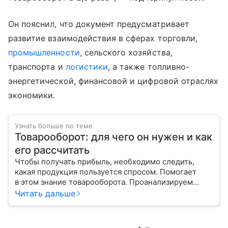
Он пояснил, что документ предусматривает
развитие взаимодействия в сферах торговли,
промышленности
, сельского хозяйства,
транспорта и
логистики
, а также топливно-
энергетической, финансовой и цифровой отраслях
экономики.
Узнать больше по теме
Товарооборот: для чего он нужен и как
его рассчитать
Чтобы получать прибыль, необходимо следить,
какая продукция пользуется спросом. Помогает
в этом знание товарооборота. Проанализируем
вместе с экспертом виды этого показателя, его
Читать дальше
структуру, а также расскажем, как рассчитать.