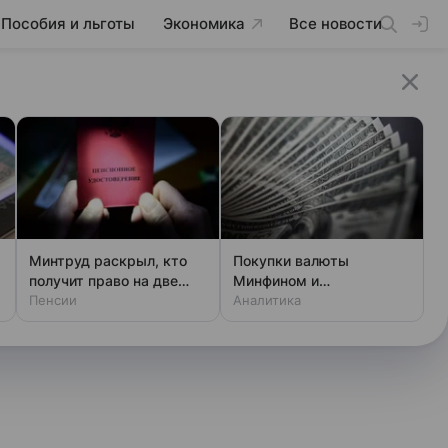
Пособия и льготы
Экономика
Все новости
Минтруд раскрыл, кто
Покупки валюты
получит право на две
Минфином и
пенсии
Пенсии
спекулянтами разогнали
Аналитика
курс до 83 руб./$