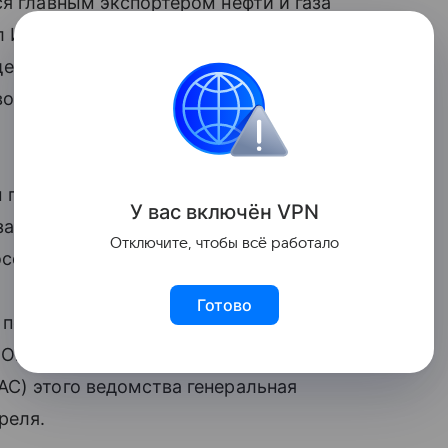
ся главным экспортером нефти и газа
л Индии в Туркмении Бандару
щенного программе ИТЭС (Индийское
о), которое провело посольство
 поставщиком нефти и газа в Индию.
У вас включ
ён
V
P
N
ал он, отвечая на вопрос,
Отключите, чтобы всё работало
ссийской нефти в текущей ситуации.
Готово
 по продаже нефти и нефтепродуктов
а. Опубликованная Управлением
C) этого ведомства генеральная
реля.