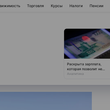
вижимость
Торговля
Курсы
Налоги
Пенсии
мении: РФ
 поставщиком
ну
Раскрыта зарплата,
которая позволит не
на вопрос, планирует ли Индия
чувствовать зависти
Аналитика
 нефти в текущей ситуации