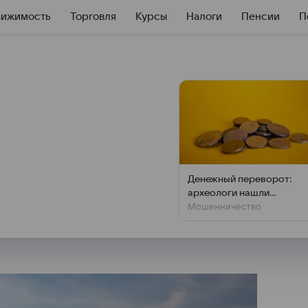
вижимость
Торговля
Курсы
Налоги
Пенсии
П
ли будет покупать
но
 будет покупать нефть там, где
Денежный переворот:
 Штатов о пошлинах является
археологи нашли
Мошенничество
фальшивки XIV века
 этом заявил в интервью ТАСС