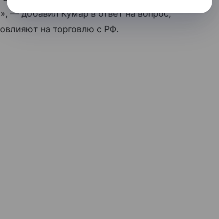
, — добавил Кумар в ответ на вопрос,
овлияют на торговлю с РФ.