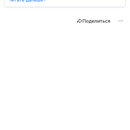
выступает фьючерс. Расскажем, в чем его
особенности.
Поделиться