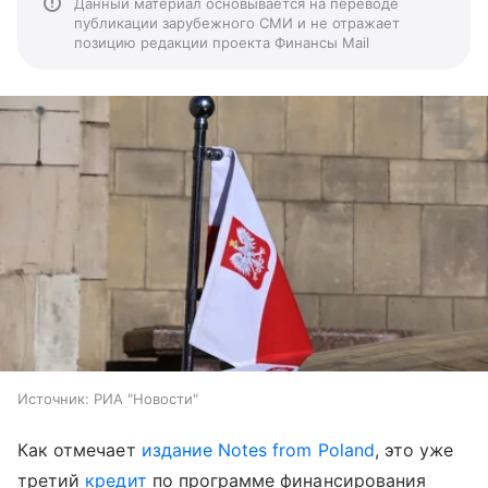
Данный материал основывается на переводе
публикации зарубежного СМИ и не отражает
позицию редакции проекта Финансы Mail
Источник:
РИА "Новости"
Как отмечает
издание Notes from Poland
, это уже
третий
кредит
по программе финансирования