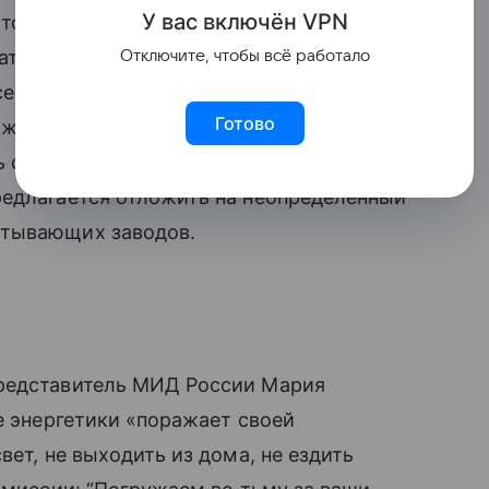
У вас включ
ён
V
P
N
 только призвал европейские страны
ать дефицита энергоносителей.
Отключите, чтобы всё работало
сектор сталкивается с ростом затрат
Готово
ижнем Востоке. Поэтому надо экономить
ь своих граждан меньше пользоваться
редлагается отложить на неопределенный
атывающих заводов.
представитель МИД России Мария
е энергетики «поражает своей
вет, не выходить из дома, не ездить