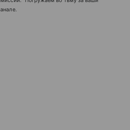
комиссии: “Погружаем во тьму за ваши
канале.