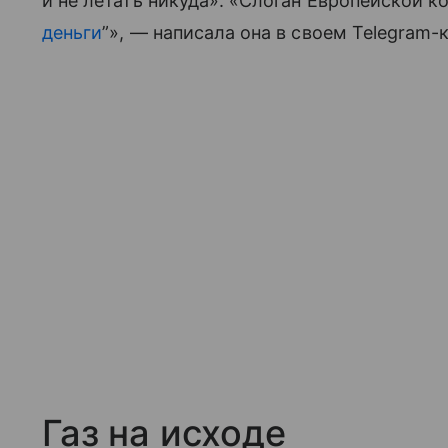
и не летать никуда». «Слоган Европейской 
деньги
”», — написала она в своем Telegram-
Газ на исходе