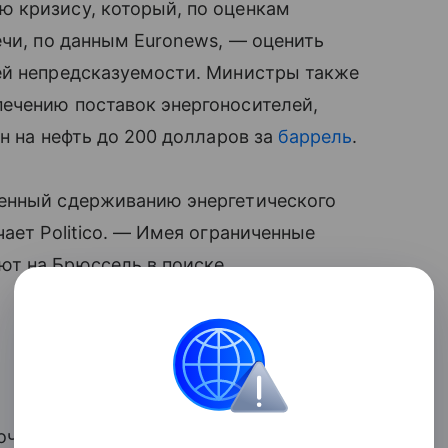
 кризису, который, по оценкам
ечи, по данным Euronews, — оценить
ей непредсказуемости. Министры также
ечению поставок энергоносителей,
н на нефть до 200 долларов за
баррель
.
щенный сдерживанию энергетического
ает Politico. — Имея ограниченные
ют на Брюссель в поиске
очь своим членам. Европейский