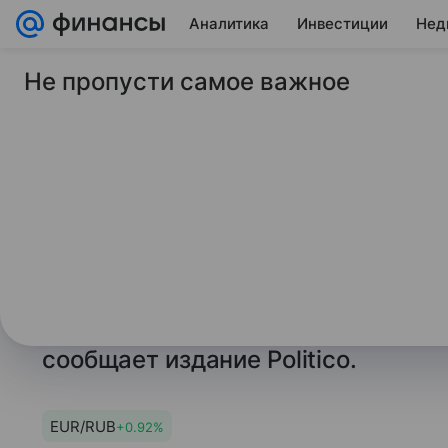
Аналитика
Инвестиции
Нед
Не пропусти самое важное
31 марта 2026
Российская газета
Politico: Евросоюз 
экстренный саммит 
энергетического кр
В Евросоюзе обсуждается возмож
саммита из-за кризисной ситуации
сообщает издание Politico.
EUR/RUB
+0.92%