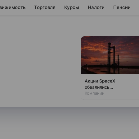
вижимость
Торговля
Курсы
Налоги
Пенсии
может созвать
из-за
изиса
Акции SpaceX
обвалились
ность созыва экстренного
одновременно с аварией
Компании
 в энергетике. Об этом
на Луне