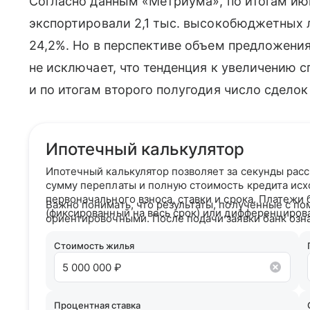
Согласно данным «Метриума», по итогам ию
экспортировали 2,1 тыс. высокобюджетных л
24,2%. Но в перспективе объем предложени
не исключает, что тенденция к увеличению с
и по итогам второго полугодия число сделок 
Ипотечный калькулятор
Ипотечный калькулятор позволяет за секунды рас
сумму переплаты и полную стоимость кредита исх
первоначального взноса, ставки и срока. Платежи
Важно понимать, что результаты, полученные с по
(фиксированный на весь срок) или дифференциров
ориентировочными. После подачи заявки банк озн
кредитным рейтингом и на основании вашего кре
условия сотрудничества.
Стоимость жилья
Процентная ставка