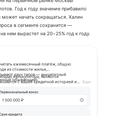
ня на первичном рынке Москвы
отов. Год к году значение прибавило
я может начать сокращаться. Халин
проса в сегменте сохранится —
на нем вырастет на 20−25% год к году.
считать ежемесячный платёж, общую
одя из стоимости жилья,
 бывают двух типов — аннуитетный
мощью калькулятора, являются
анный (убывающий).
акомится с вашей кредитной историей и
Еще
дитного потенциала предложит точные
Первоначальный взнос
Срок кредита