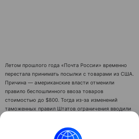
Летом прошлого года «Почта России» временно
перестала принимать посылки с товарами из США.
Причина — американские власти отменили
правило беспошлинного ввоза товаров
стоимостью до $800. Тогда из-за изменений
таможенных правил Штатов ограничения вводили
и почтовые операторы других стран.
Данная информация носит исключительно