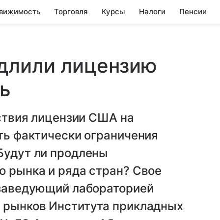
вижимость
Торговля
Курсы
Налоги
Пенсии
длили лицензию
ь
йствия лицензии США на
сть фактически ограничения
Будут ли продлены
о рынка и ряда стран? Свое
 заведующий лабораторией
х рынков Института прикладных