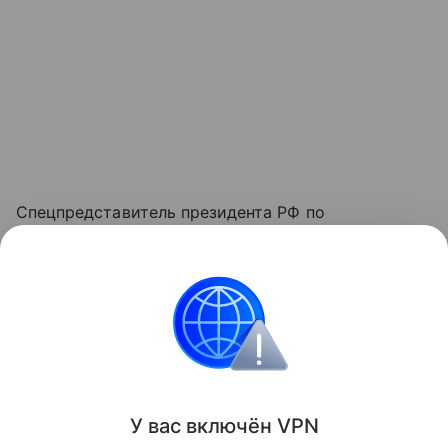
Спецпредставитель президента РФ по
инвестиционно-экономическому сотрудничеству
Кирилл Дмитриев подверг критике действия
британского правительства. Еврокомиссар по
экономике Валдис Домбровскис 21 мая заявил,
что ослабление санкций со стороны Лондона
стало неожиданностью для Евросоюза.
У вас включ
ён
V
P
N
Поделиться