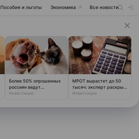
Пособия и льготы
Экономика
Все новости
Более 50% опрошенных
МРОТ вырастет до 50
россиян ведут
тысяч: эксперт раскрыл
отдельный бюджет на
Инвестиции
подвох для работников
Инвестиции
питомцев