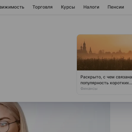
вижимость
Торговля
Курсы
Налоги
Пенсии
и проводить
версальный QR-код
иентам расчеты на кассе,
Раскрыто, с чем связана
арт».
популярность коротких
поездок в регионы
Финансы