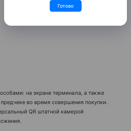
Готово
собами: на экране терминала, а также
м предчеке во время совершения покупки.
версальный QR штатной камерой
ложения.