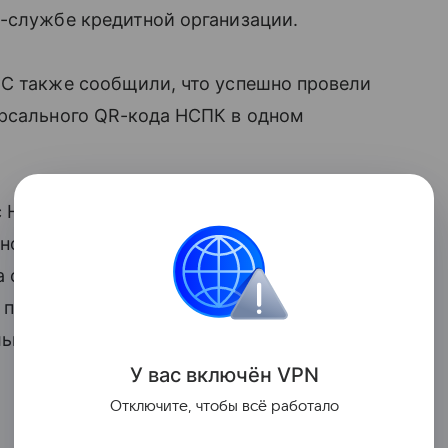
с-службе кредитной организации.
СС также сообщили, что успешно провели
ерсального QR-кода НСПК в одном
 с Национальной системой платежных
ность приема универсального QR-кода
а своей эквайринговой сети. Теперь
” по
эквайрингу
могут подключить себе
ьному QR-коду в своей кассовой
У вас включ
ён
V
P
N
Отключите, чтобы всё работало