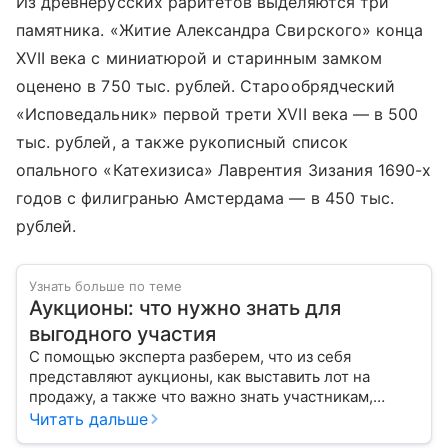
Из древнерусских раритетов выделяются три
памятника. «Житие Александра Свирского» конца
XVII века с миниатюрой и старинным замком
оценено в 750 тыс. рублей. Старообрядческий
«Исповедальник» первой трети XVII века — в 500
тыс. рублей, а также рукописный список
опального «Катехизиса» Лаврентия Зизания 1690-х
годов с филигранью Амстердама — в 450 тыс.
рублей.
Узнать больше по теме
Аукционы: что нужно знать для
выгодного участия
С помощью эксперта разберем, что из себя
представляют аукционы, как выставить лот на
продажу, а также что важно знать участникам,
чтобы повысить шансы на победу.
Читать дальше