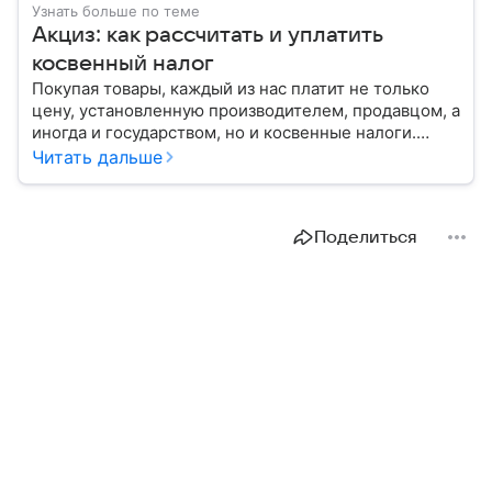
Узнать больше по теме
Акциз: как рассчитать и уплатить
косвенный налог
Покупая товары, каждый из нас платит не только
цену, установленную производителем, продавцом, а
иногда и государством, но и косвенные налоги.
Один из них — акциз. Расскажем, в какие товары он
Читать дальше
включен и как рассчитывается.
Поделиться