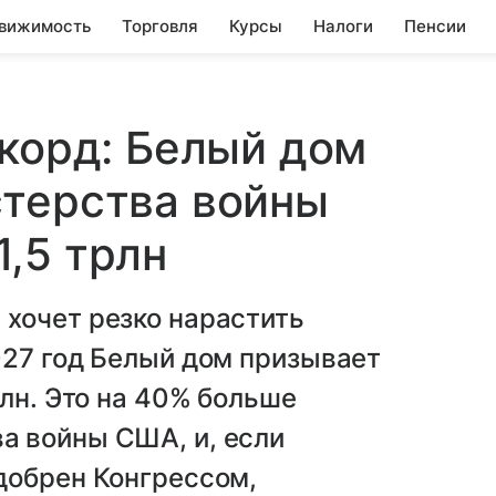
вижимость
Торговля
Курсы
Налоги
Пенсии
екорд: Белый дом
стерства войны
,5 трлн
хочет резко нарастить
027 год Белый дом призывает
рлн. Это на 40% больше
 войны США, и, если
добрен Конгрессом,