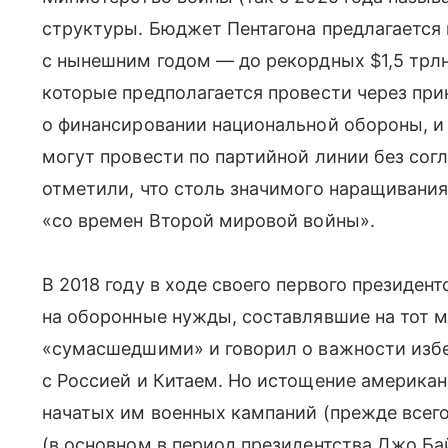
структуры. Бюджет Пентагона предлагается 
с нынешним годом — до рекордных $1,5 трлн.
которые предполагается провести через пр
о финансировании национальной обороны, и
могут провести по партийной линии без сог
отметили, что столь значимого наращивани
«со времен Второй мировой войны».
В 2018 году в ходе своего первого президен
на оборонные нужды, составлявшие на тот 
«сумасшедшими» и говорил о важности изб
с Россией и Китаем. Но истощение американ
начатых им военных кампаний (прежде всег
(в основном в период президентства Джо Ба