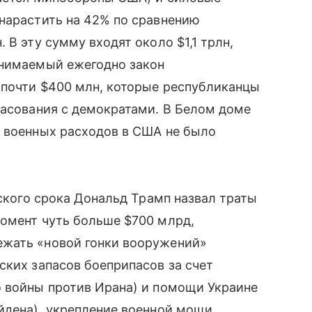
нарастить на 42% по сравнению
 В эту сумму входят около $1,1 трлн,
инимаемый ежегодно закон
 почти $400 млн, которые республиканцы
ласования с демократами. В Белом доме
я военных расходов в США не было
тского срока Дональд Трамп назвал траты
момент чуть больше $700 млрд,
ежать «новой гонки вооружений»
ских запасов боеприпасов за счет
о войны против Ирана) и помощи Украине
йдена), укрепление военной мощи