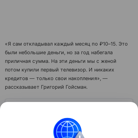
«Я сам откладывал каждый месяц по ₽10–15. Это
были небольшие деньги, но за год набегала
приличная сумма. На эти деньги мы с женой
потом купили первый телевизор. И никаких
кредитов — только свои накопления», —
рассказывает Григорий Гойсман.
Узнать больше по теме
Деньги: постигаем основы финансовой
грамотности
Мы используем деньги в повседневной жизни
каждый день, редко задумываясь о них как