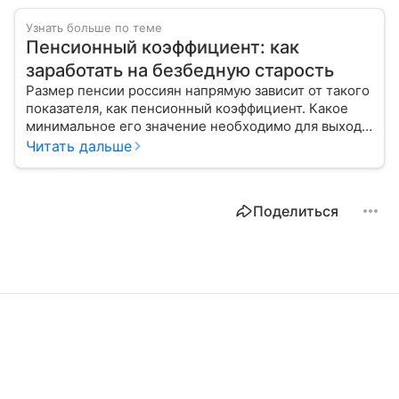
Узнать больше по теме
Пенсионный коэффициент: как
заработать на безбедную старость
Размер пенсии россиян напрямую зависит от такого
показателя, как пенсионный коэффициент. Какое
минимальное его значение необходимо для выхода
на заслуженный отдых, расскажем в материале с
Читать дальше
помощью эксперта.
Поделиться