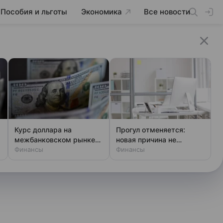
Пособия и льготы
Экономика
Все новости
Курс доллара на
Прогул отменяется:
межбанковском рынке
новая причина не
превысил 83 рубля
Финансы
выходить на работу
Финансы