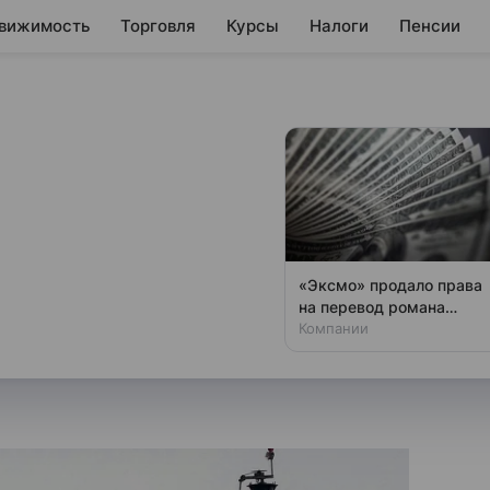
вижимость
Торговля
Курсы
Налоги
Пенсии
 второго раза
джета на
«Эксмо» продало права
на перевод романа
 20-процентного повышения
«Фатум. Гаер» за $250
Компании
ено их постепенное
тысяч