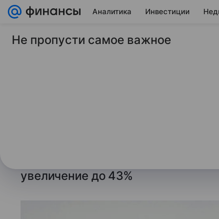
Аналитика
Инвестиции
Нед
Не пропусти самое важное
5 января 2026
ТАСС
Парламент Ирана со
одобрил проект бю
следующий год
В обновленном документе вместо
зарплат госслужащим предусмотр
увеличение до 43%