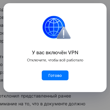
однопалатный парламент) одобрил
вый 1405 год в Иране начнется 21 марта
равок. В ходе открытого заседания
оекта проголосовал 171 депутат, 69
держались.
У вас включ
ён
V
P
N
нтного повышения зарплат госслужащим
Отключите, чтобы всё работало
о 43%. Изменения коснулись и налога
ерждена цифра в 10%. Вместе с тем были
Готово
я населения сфер.
отклонил представленный ранее
имание на то, что в документе должно