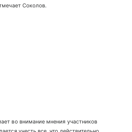
отмечает Соколов.
мает во внимание мнения участников
дается учесть все, что действительно