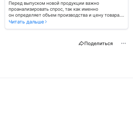
Перед выпуском новой продукции важно
проанализировать спрос, так как именно
он определяет объем производства и цену товара.
С помощью эксперта расскажем, как рассчитать
Читать дальше
востребованность изделия на рынке.
Поделиться