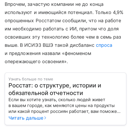
Впрочем, зачастую компании не до конца
используют и имеющийся потенциал. Только 4,9%
опрошенных Росстатом сообщили, что на работе
им необходимо работать с ИИ, притом что доля
освоивших эту технологию более чем в семь раз
выше. В ИСИЭЗ ВШЭ такой дисбаланс
спроса
и предложения назвали «феноменом
опережающего освоения».
Узнать больше по теме
Росстат: о структуре, истории и
обязательной отчетности
Если вы хотите узнать, сколько людей живет
в вашем городе, как меняются цены на продукты
или какой процент россиян работает, вам поможет
Росстат. Расскажем, как взаимодействовать с этим
Читать дальше
ведомством и кто должен перед ним отчитываться.